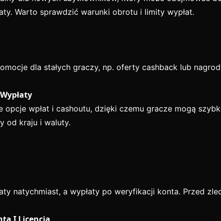
y. Warto sprawdzić warunki obrotu i limity wypłat.
omocje dla stałych graczy, np. oferty cashback lub nagr
 Wypłaty
opcje wpłat i cashoutu, dzięki czemu gracze mogą szybko
od kraju i waluty.
aty natychmiast, a wypłaty po weryfikacji konta. Przed zl
ta I Licencja