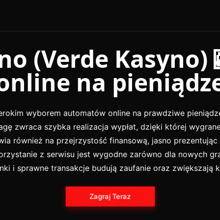
no (Verde Kasyno)
online na pieniądz
zerokim wyborem automatów online na prawdziwe pieniądz
agę zwraca szybka realizacja wypłat, dzięki której wygran
ia również na przejrzystość finansową, jasno prezentując 
korzystanie z serwisu jest wygodne zarówno dla nowych gr
ki i sprawne transakcje budują zaufanie oraz zwiększają k
Zagraj Teraz