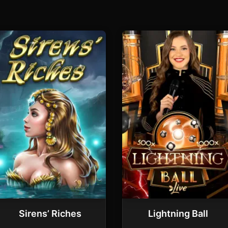
Sirens’ Riches
Lightning Ball