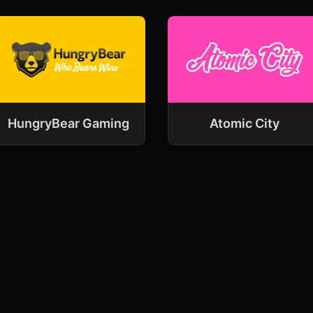
HungryBear Gaming
Atomic City