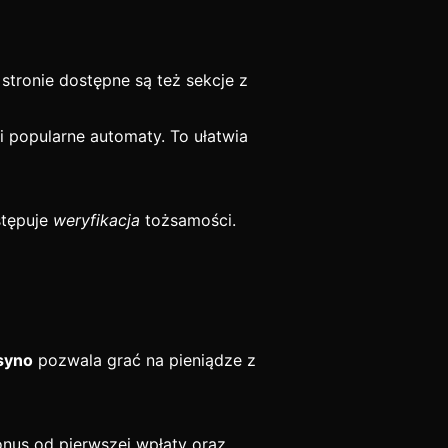
a stronie dostępne są też sekcje z
 popularne automaty. To ułatwia
stępuje
weryfikacja
tożsamości.
syno
pozwala grać na pieniądze z
nus od pierwszej wpłaty oraz