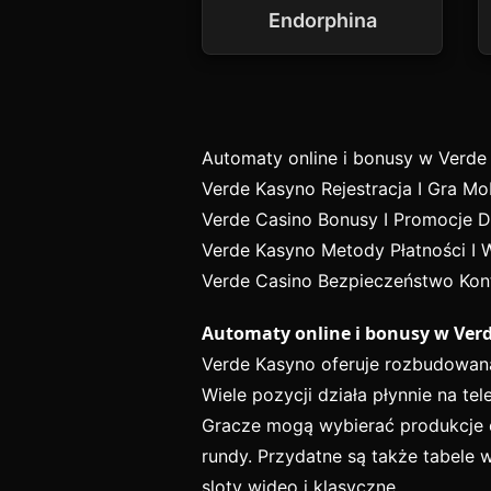
Endorphina
Automaty online i bonusy w Verde
Verde Kasyno Rejestracja I Gra Mo
Verde Casino Bonusy I Promocje D
Verde Kasyno Metody Płatności I 
Verde Casino Bezpieczeństwo Kont
Automaty online i bonusy w Ver
Verde Kasyno oferuje rozbudowaną 
Wiele pozycji działa płynnie na t
Gracze mogą wybierać produkcje 
rundy. Przydatne są także tabele
sloty wideo i klasyczne,