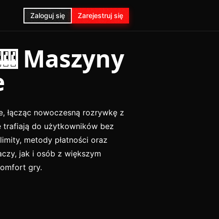
Zaloguj się
Zarejestruj się
 🎰 Maszyny
e
e, łącząc nowoczesną rozrywkę z
e trafiają do użytkowników bez
limity, metody płatności oraz
aczy, jak i osób z większym
omfort gry.