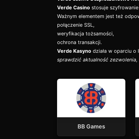
Verde Casino
stosuje szyfrowanie 
Ważnym elementem jest też odpowi
połączenie SSL,
weryfikacja tożsamości,
ochrona transakcji.
Verde Kasyno
działa w oparciu o 
sprawdzić aktualność zezwolenia, 
BB Games