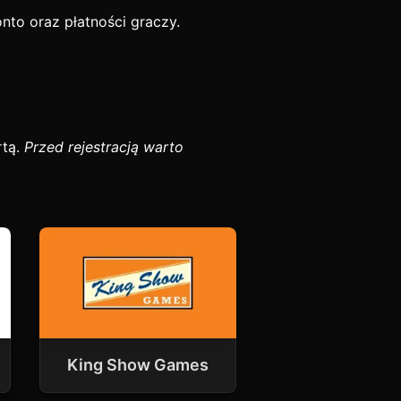
nto oraz płatności graczy.
rtą.
Przed rejestracją warto
King Show Games